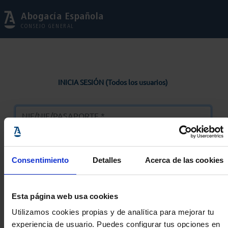
Abogacía Española
CONSEJO GENERAL
INICIA SESIÓN (Todos los usuarios)
Consentimiento
Detalles
Acerca de las cookies
Entrar
Esta página web usa cookies
Solicitar Contraseña
Utilizamos cookies propias y de analítica para mejorar tu
experiencia de usuario. Puedes configurar tus opciones en