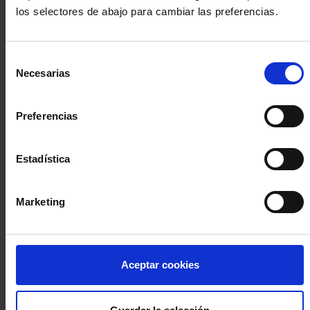
los selectores de abajo para cambiar las preferencias.
INICIA SESIÓN (Abogados y abogadas)
Selección
Accede con el carné colegial y tu firma electrónica ACA
Necesarias
de
Si es la primera vez que accedes al Sistema de Acceso Único de
consentimiento
la Abogacía recuerda que debes antes registrarte para aceptar
la política de privacidad y protección de datos a través de este
Preferencias
enlace, pulsando
aquí
Estadística
Entrar con ACA Plus
Marketing
¿No tienes cuenta?
Aceptar cookies
Regístrate