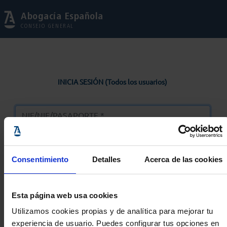
Abogacía Española
CONSEJO GENERAL
INICIA SESIÓN (Todos los usuarios)
Consentimiento
Detalles
Acerca de las cookies
Entrar
Esta página web usa cookies
Solicitar Contraseña
Utilizamos cookies propias y de analítica para mejorar tu
experiencia de usuario. Puedes configurar tus opciones en