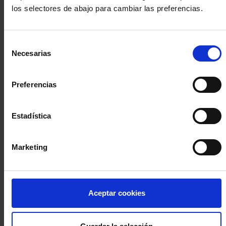
los selectores de abajo para cambiar las preferencias.
INICIA SESIÓN (Abogados y abogadas)
Selección
Accede con el carné colegial y tu firma electrónica ACA
Necesarias
de
Si es la primera vez que accedes al Sistema de Acceso Único de
consentimiento
la Abogacía recuerda que debes antes registrarte para aceptar
la política de privacidad y protección de datos a través de este
Preferencias
enlace, pulsando
aquí
Estadística
Entrar con ACA Plus
Marketing
¿No tienes cuenta?
Aceptar cookies
Regístrate