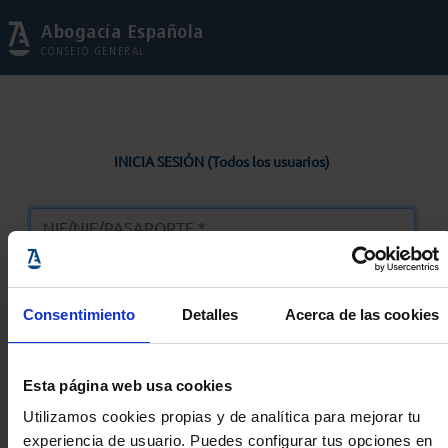
Abogacía Española
CONSEJO GENERAL
INICIA SESIÓN (Todos los usuarios)
Consentimiento
Detalles
Acerca de las cookies
Entrar
Esta página web usa cookies
Solicitar Contraseña
Utilizamos cookies propias y de analítica para mejorar tu
experiencia de usuario. Puedes configurar tus opciones en