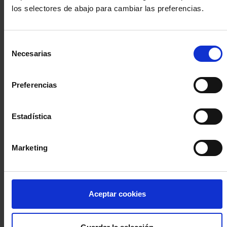
los selectores de abajo para cambiar las preferencias.
INICIA SESIÓN (Abogados y abogadas)
Selección
Accede con el carné colegial y tu firma electrónica ACA
Necesarias
de
Si es la primera vez que accedes al Sistema de Acceso Único de
consentimiento
la Abogacía recuerda que debes antes registrarte para aceptar
la política de privacidad y protección de datos a través de este
Preferencias
enlace, pulsando
aquí
Estadística
Entrar con ACA Plus
Marketing
¿No tienes cuenta?
Aceptar cookies
Regístrate