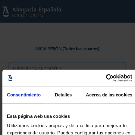
Abogacía Española
CONSEJO GENERAL
INICIA SESIÓN (Todos los usuarios)
Consentimiento
Detalles
Acerca de las cookies
Entrar
Esta página web usa cookies
Solicitar Contraseña
Utilizamos cookies propias y de analítica para mejorar tu
experiencia de usuario. Puedes configurar tus opciones en