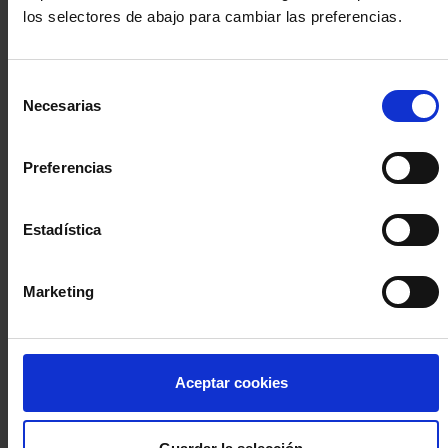
los selectores de abajo para cambiar las preferencias.
INICIA SESIÓN (Abogados y abogadas)
Selección
Accede con el carné colegial y tu firma electrónica ACA
Necesarias
de
Si es la primera vez que accedes al Sistema de Acceso Único de
consentimiento
la Abogacía recuerda que debes antes registrarte para aceptar
la política de privacidad y protección de datos a través de este
Preferencias
enlace, pulsando
aquí
Estadística
Entrar con ACA Plus
Marketing
¿No tienes cuenta?
Aceptar cookies
Regístrate