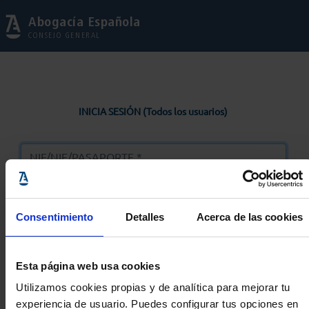
Abogacía Española
CONSEJO GENERAL
INICIA SESIÓN (Todos los usuarios)
Consentimiento
Detalles
Acerca de las cookies
Entrar
Esta página web usa cookies
Solicitar Contraseña
Utilizamos cookies propias y de analítica para mejorar tu
experiencia de usuario. Puedes configurar tus opciones en