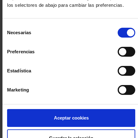
los selectores de abajo para cambiar las preferencias.
INICIA SESIÓN (Abogados y abogadas)
Selección
Accede con el carné colegial y tu firma electrónica ACA
Necesarias
de
Si es la primera vez que accedes al Sistema de Acceso Único de
consentimiento
la Abogacía recuerda que debes antes registrarte para aceptar
la política de privacidad y protección de datos a través de este
Preferencias
enlace, pulsando
aquí
Estadística
Entrar con ACA Plus
Marketing
¿No tienes cuenta?
Aceptar cookies
Regístrate