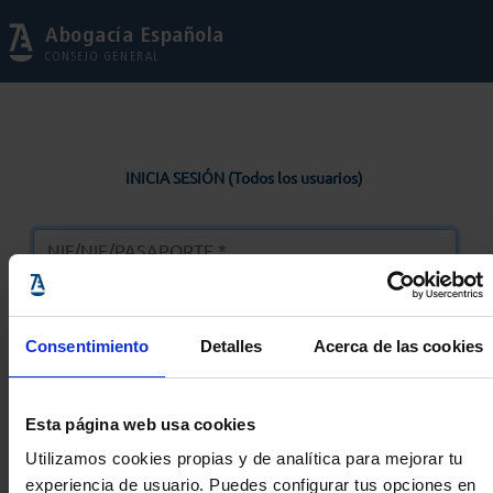
Abogacía Española
CONSEJO GENERAL
INICIA SESIÓN (Todos los usuarios)
Consentimiento
Detalles
Acerca de las cookies
Entrar
Esta página web usa cookies
Solicitar Contraseña
Utilizamos cookies propias y de analítica para mejorar tu
experiencia de usuario. Puedes configurar tus opciones en