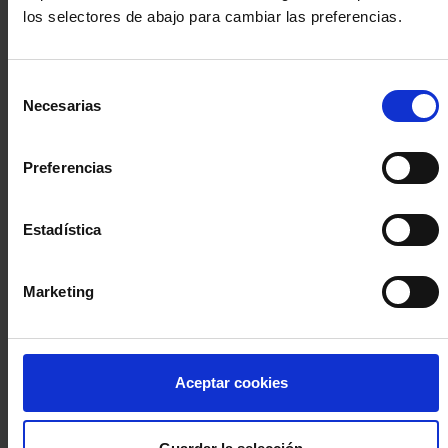
los selectores de abajo para cambiar las preferencias.
INICIA SESIÓN (Abogados y abogadas)
Selección
Accede con el carné colegial y tu firma electrónica ACA
Necesarias
de
Si es la primera vez que accedes al Sistema de Acceso Único de
consentimiento
la Abogacía recuerda que debes antes registrarte para aceptar
la política de privacidad y protección de datos a través de este
Preferencias
enlace, pulsando
aquí
Estadística
Entrar con ACA Plus
Marketing
¿No tienes cuenta?
Aceptar cookies
Regístrate