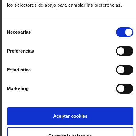
los selectores de abajo para cambiar las preferencias.
INICIA SESIÓN (Abogados y abogadas)
Selección
Accede con el carné colegial y tu firma electrónica ACA
Necesarias
de
Si es la primera vez que accedes al Sistema de Acceso Único de
consentimiento
la Abogacía recuerda que debes antes registrarte para aceptar
la política de privacidad y protección de datos a través de este
Preferencias
enlace, pulsando
aquí
Estadística
Entrar con ACA Plus
Marketing
¿No tienes cuenta?
Aceptar cookies
Regístrate