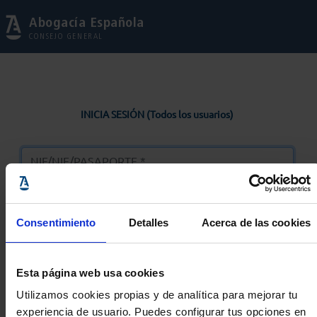
Abogacía Española
CONSEJO GENERAL
INICIA SESIÓN (Todos los usuarios)
Consentimiento
Detalles
Acerca de las cookies
Entrar
Esta página web usa cookies
Solicitar Contraseña
Utilizamos cookies propias y de analítica para mejorar tu
experiencia de usuario. Puedes configurar tus opciones en