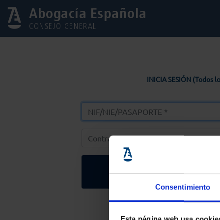
Abogacía Española
CONSEJO GENERAL
INICIA SESIÓN (Todos lo
Entrar
Consentimiento
Solicitar Contr
Esta página web usa cookie