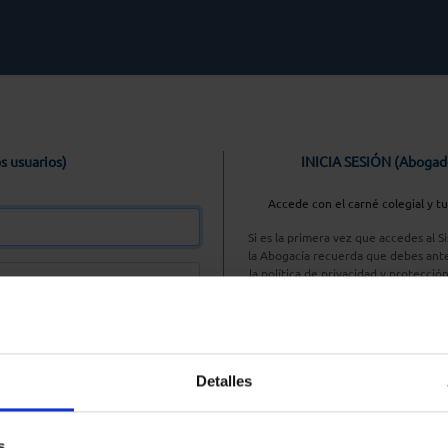
s usuarios)
INICIA SESIÓN (Abogad
Accede con el carné colegial y t
Si es la primera vez que accedes al 
la Abogacía recuerda que debes ante
la política de privacidad y protecció
enlace, pulsan
Entrar con AC
Detalles
aseña
s