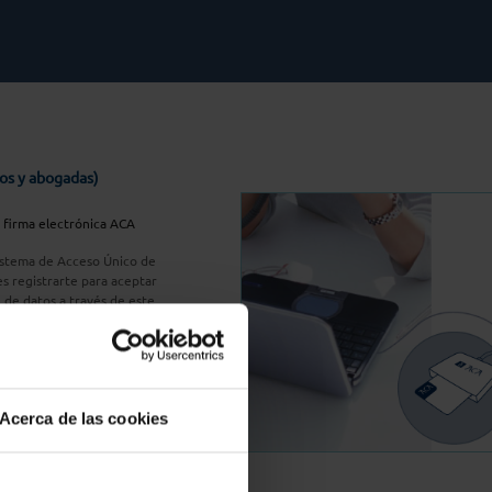
os y abogadas)
u firma electrónica ACA
Sistema de Acceso Único de
s registrarte para aceptar
n de datos a través de este
do
aquí
A Plus
Acerca de las cookies