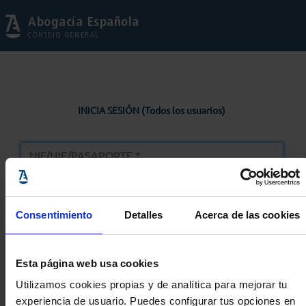
Abogacía Española
CONSEJO GENERAL
INICIA SESIÓN (Todos los usuarios)
Consentimiento
Detalles
Acerca de las cookies
Entrar
Esta página web usa cookies
Solicitar Contraseña
Utilizamos cookies propias y de analítica para mejorar tu
experiencia de usuario. Puedes configurar tus opciones en