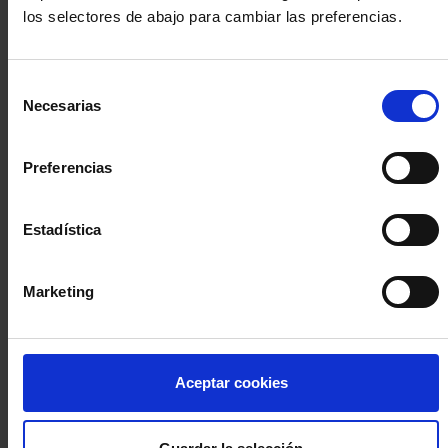
los selectores de abajo para cambiar las preferencias.
INICIA SESIÓN (Abogados y abogadas)
Selección
Accede con el carné colegial y tu firma electrónica ACA
Necesarias
de
Si es la primera vez que accedes al Sistema de Acceso Único de
consentimiento
la Abogacía recuerda que debes antes registrarte para aceptar
la política de privacidad y protección de datos a través de este
Preferencias
enlace, pulsando
aquí
Estadística
Entrar con ACA Plus
Marketing
¿No tienes cuenta?
Aceptar cookies
Regístrate