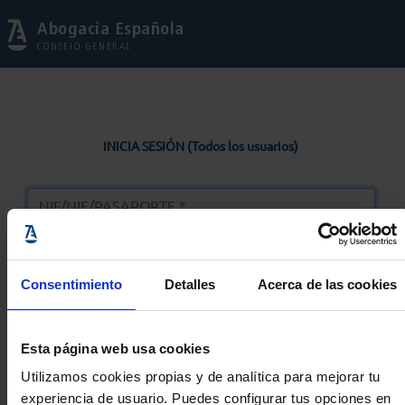
Abogacía Española
CONSEJO GENERAL
INICIA SESIÓN (Todos los usuarios)
Consentimiento
Detalles
Acerca de las cookies
Entrar
Esta página web usa cookies
Solicitar Contraseña
Utilizamos cookies propias y de analítica para mejorar tu
experiencia de usuario. Puedes configurar tus opciones en