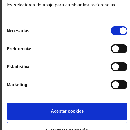
los selectores de abajo para cambiar las preferencias.
INICIA SESIÓN (Abogados y abogadas)
Selección
Accede con el carné colegial y tu firma electrónica ACA
Necesarias
de
Si es la primera vez que accedes al Sistema de Acceso Único de
consentimiento
la Abogacía recuerda que debes antes registrarte para aceptar
la política de privacidad y protección de datos a través de este
Preferencias
enlace, pulsando
aquí
Estadística
Entrar con ACA Plus
Marketing
¿No tienes cuenta?
Aceptar cookies
Regístrate