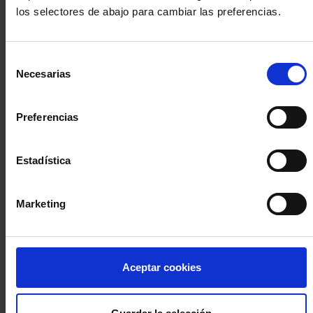
los selectores de abajo para cambiar las preferencias.
INICIA SESIÓN (Abogados y abogadas)
Selección
Accede con el carné colegial y tu firma electrónica ACA
Necesarias
de
Si es la primera vez que accedes al Sistema de Acceso Único de
consentimiento
la Abogacía recuerda que debes antes registrarte para aceptar
la política de privacidad y protección de datos a través de este
Preferencias
enlace, pulsando
aquí
Estadística
Entrar con ACA Plus
Marketing
¿No tienes cuenta?
Aceptar cookies
Regístrate