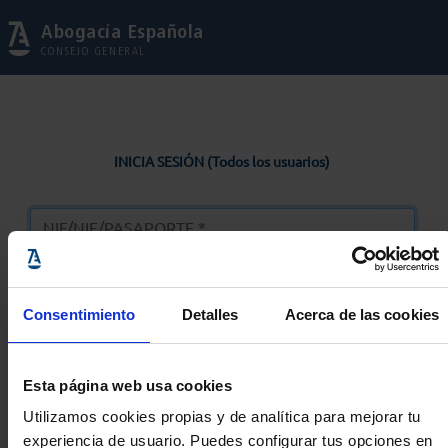
Abogacía Española
CONSEJO GENERAL
INICIA SESIÓN (Todos los usuarios)
Consentimiento
Detalles
Acerca de las cookies
Entrar
Esta página web usa cookies
Solicitar Contraseña
Utilizamos cookies propias y de analítica para mejorar tu
experiencia de usuario. Puedes configurar tus opciones en