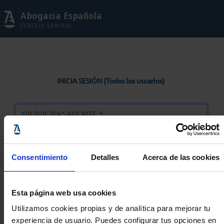
Abogacía Española
CONSEJO GENERAL
INICIA SESIÓN (Todos los usuarios)
Consentimiento
Detalles
Acerca de las cookies
Entrar
Esta página web usa cookies
Solicitar Contraseña
Utilizamos cookies propias y de analítica para mejorar tu
experiencia de usuario. Puedes configurar tus opciones en