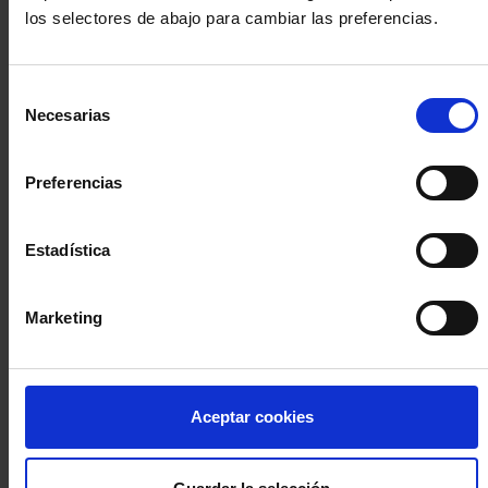
los selectores de abajo para cambiar las preferencias.
INICIA SESIÓN (Abogados y abogadas)
Selección
Accede con el carné colegial y tu firma electrónica ACA
Necesarias
de
Si es la primera vez que accedes al Sistema de Acceso Único de
consentimiento
la Abogacía recuerda que debes antes registrarte para aceptar
la política de privacidad y protección de datos a través de este
Preferencias
enlace, pulsando
aquí
Estadística
Entrar con ACA Plus
Marketing
¿No tienes cuenta?
Aceptar cookies
Regístrate