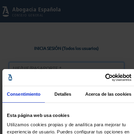
Abogacía Española
CONSEJO GENERAL
INICIA SESIÓN (Todos los usuarios)
Consentimiento
Detalles
Acerca de las cookies
Entrar
Esta página web usa cookies
Solicitar Contraseña
Utilizamos cookies propias y de analítica para mejorar tu
experiencia de usuario. Puedes configurar tus opciones en