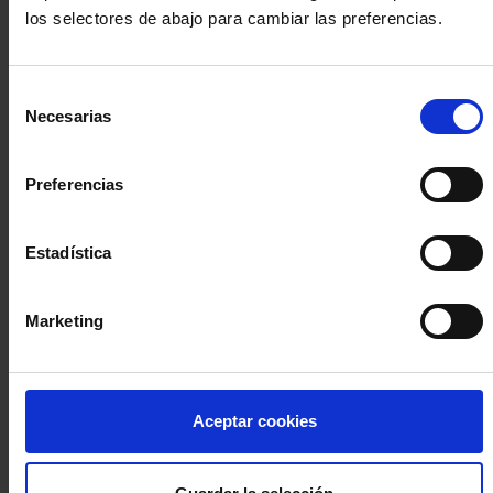
los selectores de abajo para cambiar las preferencias.
INICIA SESIÓN (Abogados y abogadas)
Selección
Accede con el carné colegial y tu firma electrónica ACA
Necesarias
de
Si es la primera vez que accedes al Sistema de Acceso Único de
consentimiento
la Abogacía recuerda que debes antes registrarte para aceptar
la política de privacidad y protección de datos a través de este
Preferencias
enlace, pulsando
aquí
Estadística
Entrar con ACA Plus
Marketing
¿No tienes cuenta?
Aceptar cookies
Regístrate