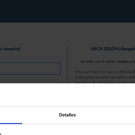
s usuarios)
INICIA SESIÓN (Abogad
Accede con el carné colegial y t
Si es la primera vez que accedes al 
la Abogacía recuerda que debes ante
la política de privacidad y protecció
enlace, pulsan
Entrar con AC
Detalles
aseña
s