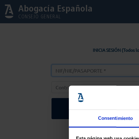
Abogacía Española
CONSEJO GENERAL
INICIA SESIÓN (Todos lo
Entrar
Consentimiento
Solicitar Contr
Esta página web usa cookie