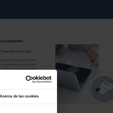
os y abogadas)
u firma electrónica ACA
Sistema de Acceso Único de
s registrarte para aceptar
n de datos a través de este
do
aquí
A Plus
Acerca de las cookies