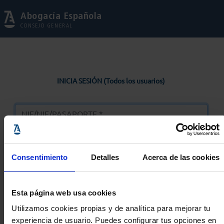
Abogacía Española
CONSEJO GENERAL
INICIA SESIÓN (Todos los usuarios)
Consentimiento
Detalles
Acerca de las cookies
Entrar
Esta página web usa cookies
Solicitar Contraseña
Utilizamos cookies propias y de analítica para mejorar tu
experiencia de usuario. Puedes configurar tus opciones en