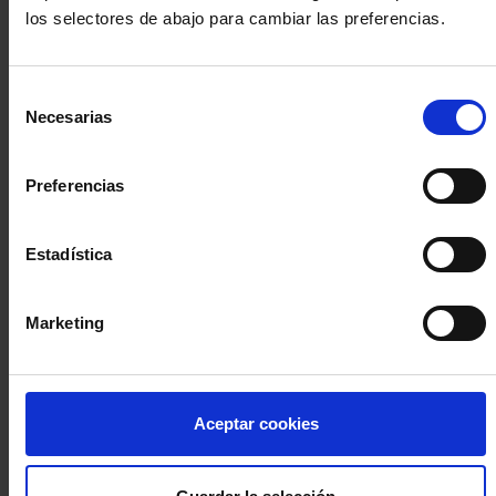
los selectores de abajo para cambiar las preferencias.
INICIA SESIÓN (Abogados y abogadas)
Selección
Accede con el carné colegial y tu firma electrónica ACA
Necesarias
de
Si es la primera vez que accedes al Sistema de Acceso Único de
consentimiento
la Abogacía recuerda que debes antes registrarte para aceptar
la política de privacidad y protección de datos a través de este
Preferencias
enlace, pulsando
aquí
Estadística
Entrar con ACA Plus
Marketing
¿No tienes cuenta?
Aceptar cookies
Regístrate