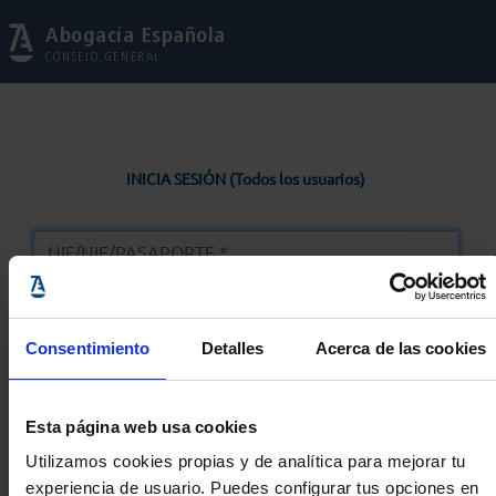
Abogacía Española
CONSEJO GENERAL
INICIA SESIÓN (Todos los usuarios)
Consentimiento
Detalles
Acerca de las cookies
Entrar
Esta página web usa cookies
Solicitar Contraseña
Utilizamos cookies propias y de analítica para mejorar tu
experiencia de usuario. Puedes configurar tus opciones en