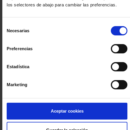
los selectores de abajo para cambiar las preferencias.
INICIA SESIÓN (Abogados y abogadas)
Selección
Accede con el carné colegial y tu firma electrónica ACA
Necesarias
de
Si es la primera vez que accedes al Sistema de Acceso Único de
consentimiento
la Abogacía recuerda que debes antes registrarte para aceptar
la política de privacidad y protección de datos a través de este
Preferencias
enlace, pulsando
aquí
Estadística
Entrar con ACA Plus
Marketing
¿No tienes cuenta?
Aceptar cookies
Regístrate