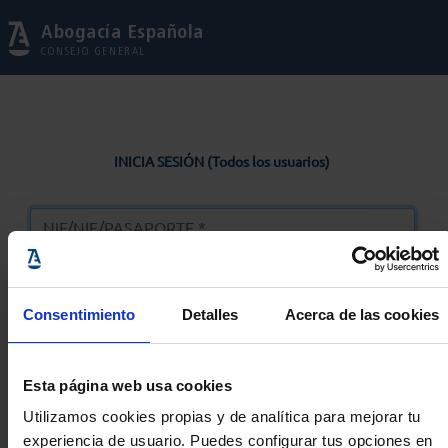
Abogacía Española
CONSEJO GENERAL
INICIA SESIÓN (Todos los usuarios)
Consentimiento
Detalles
Acerca de las cookies
Entrar
Esta página web usa cookies
Solicitar Contraseña
Utilizamos cookies propias y de analítica para mejorar tu
experiencia de usuario. Puedes configurar tus opciones en