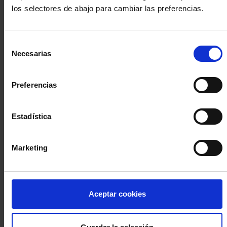
los selectores de abajo para cambiar las preferencias.
INICIA SESIÓN (Abogados y abogadas)
Selección
Accede con el carné colegial y tu firma electrónica ACA
Necesarias
de
Si es la primera vez que accedes al Sistema de Acceso Único de
consentimiento
la Abogacía recuerda que debes antes registrarte para aceptar
la política de privacidad y protección de datos a través de este
Preferencias
enlace, pulsando
aquí
Estadística
Entrar con ACA Plus
Marketing
¿No tienes cuenta?
Aceptar cookies
Regístrate