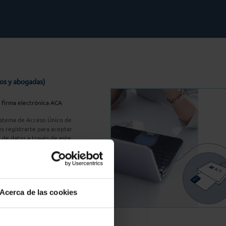
os y abogadas)
u firma electrónica ACA
Sistema de Acceso Único de
s registrarte para aceptar
n de datos a través de este
do
aquí
A Plus
Acerca de las cookies