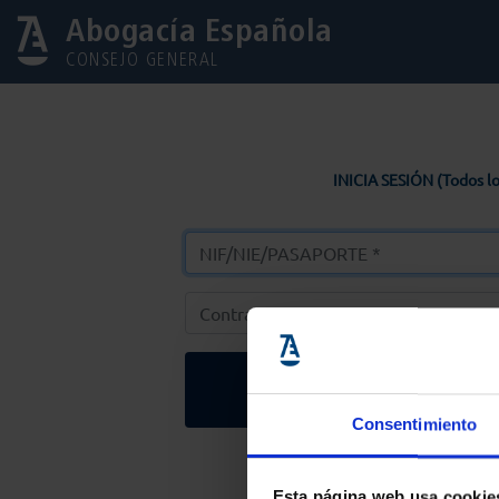
Abogacía Española
CONSEJO GENERAL
INICIA SESIÓN (Todos lo
Entrar
Consentimiento
Solicitar Contr
Esta página web usa cookie