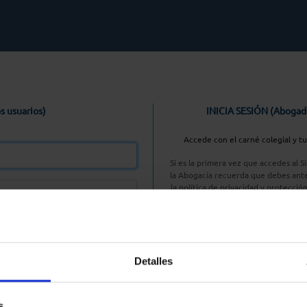
s usuarios)
INICIA SESIÓN (Abogad
Accede con el carné colegial y t
Si es la primera vez que accedes al 
la Abogacía recuerda que debes ante
la política de privacidad y protecció
enlace, pulsan
Entrar con AC
Detalles
aseña
s