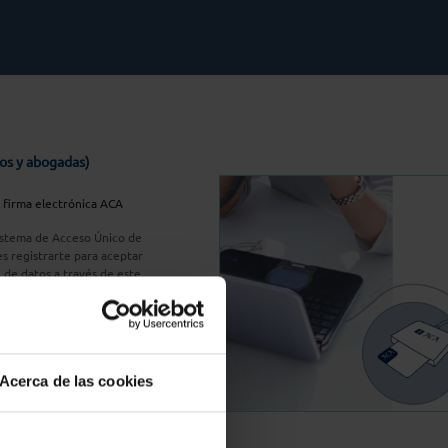
os y abogadas)
u firma electrónica ACA
Sistema de Acceso Único de
s registrarte para aceptar
n de datos a través de este
do
aquí
A Plus
Acerca de las cookies