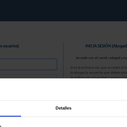
s usuarios)
INICIA SESIÓN (Abogad
Accede con el carné colegial y t
Si es la primera vez que accedes al 
la Abogacía recuerda que debes ante
la política de privacidad y protecció
enlace, pulsan
Entrar con AC
Detalles
aseña
s