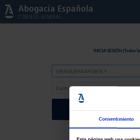
Abogacía Española
CONSEJO GENERAL
INICIA SESIÓN (Todos lo
Entrar
Consentimiento
Solicitar Contr
Esta página web usa cookie