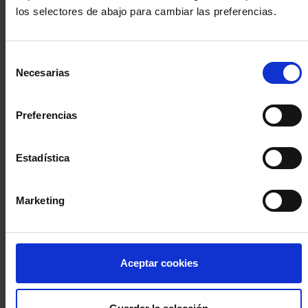
los selectores de abajo para cambiar las preferencias.
INICIA SESIÓN (Abogados y abogadas)
Selección
Accede con el carné colegial y tu firma electrónica ACA
Necesarias
de
Si es la primera vez que accedes al Sistema de Acceso Único de
consentimiento
la Abogacía recuerda que debes antes registrarte para aceptar
la política de privacidad y protección de datos a través de este
Preferencias
enlace, pulsando
aquí
Estadística
Entrar con ACA Plus
Marketing
¿No tienes cuenta?
Aceptar cookies
Regístrate