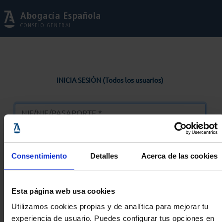
Abogacía Española
CONSEJO GENERAL
INICIA SESIÓN (Todos los usuarios)
Consentimiento
Detalles
Acerca de las cookies
Entrar
Esta página web usa cookies
Solicitar Contraseña
Utilizamos cookies propias y de analítica para mejorar tu
experiencia de usuario. Puedes configurar tus opciones en