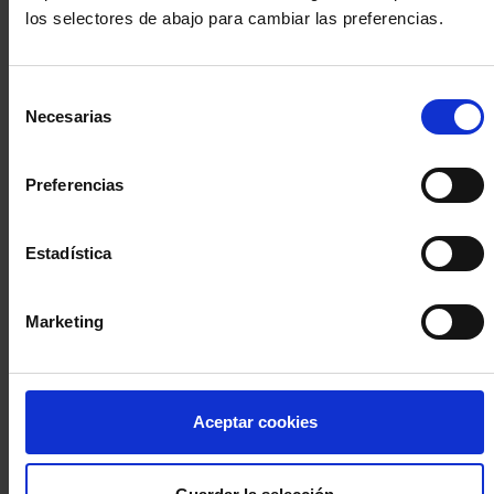
los selectores de abajo para cambiar las preferencias.
INICIA SESIÓN (Abogados y abogadas)
Selección
Accede con el carné colegial y tu firma electrónica ACA
Necesarias
de
Si es la primera vez que accedes al Sistema de Acceso Único de
consentimiento
la Abogacía recuerda que debes antes registrarte para aceptar
la política de privacidad y protección de datos a través de este
Preferencias
enlace, pulsando
aquí
Estadística
Entrar con ACA Plus
Marketing
¿No tienes cuenta?
Aceptar cookies
Regístrate