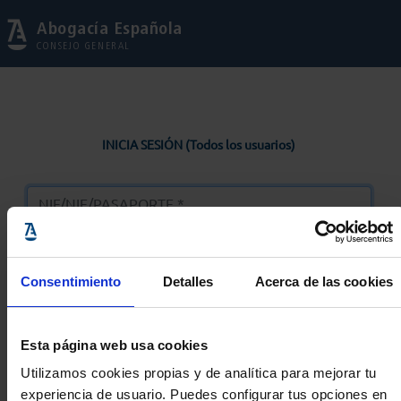
Abogacía Española
CONSEJO GENERAL
INICIA SESIÓN (Todos los usuarios)
Consentimiento
Detalles
Acerca de las cookies
Entrar
Esta página web usa cookies
Solicitar Contraseña
Utilizamos cookies propias y de analítica para mejorar tu
experiencia de usuario. Puedes configurar tus opciones en