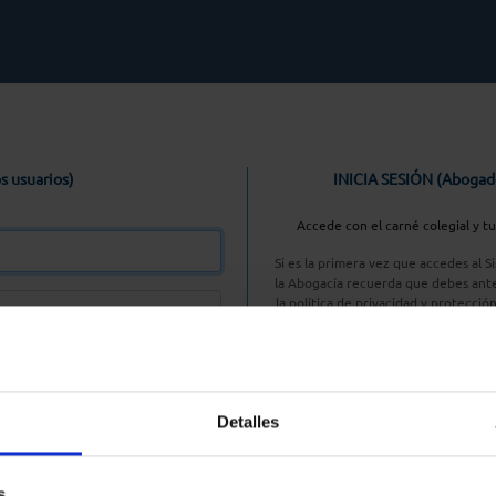
s usuarios)
INICIA SESIÓN (Abogad
Accede con el carné colegial y t
Si es la primera vez que accedes al 
la Abogacía recuerda que debes ante
la política de privacidad y protecció
enlace, pulsan
Entrar con AC
Detalles
aseña
s