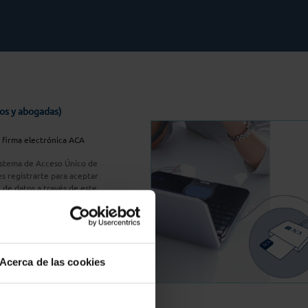
os y abogadas)
u firma electrónica ACA
Sistema de Acceso Único de
s registrarte para aceptar
n de datos a través de este
do
aquí
A Plus
Acerca de las cookies