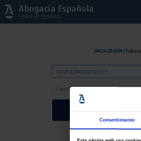
Abogacía Española
CONSEJO GENERAL
INICIA SESIÓN (Todos lo
Entrar
Consentimiento
Solicitar Contr
Esta página web usa cookie