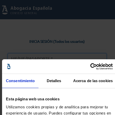
Abogacía Española
CONSEJO GENERAL
INICIA SESIÓN (Todos los usuarios)
Consentimiento
Detalles
Acerca de las cookies
Entrar
Esta página web usa cookies
Solicitar Contraseña
Utilizamos cookies propias y de analítica para mejorar tu
experiencia de usuario. Puedes configurar tus opciones en