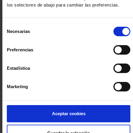
los selectores de abajo para cambiar las preferencias.
INICIA SESIÓN (Abogados y abogadas)
Selección
Accede con el carné colegial y tu firma electrónica ACA
Necesarias
de
Si es la primera vez que accedes al Sistema de Acceso Único de
consentimiento
la Abogacía recuerda que debes antes registrarte para aceptar
la política de privacidad y protección de datos a través de este
Preferencias
enlace, pulsando
aquí
Estadística
Entrar con ACA Plus
Marketing
¿No tienes cuenta?
Aceptar cookies
Regístrate