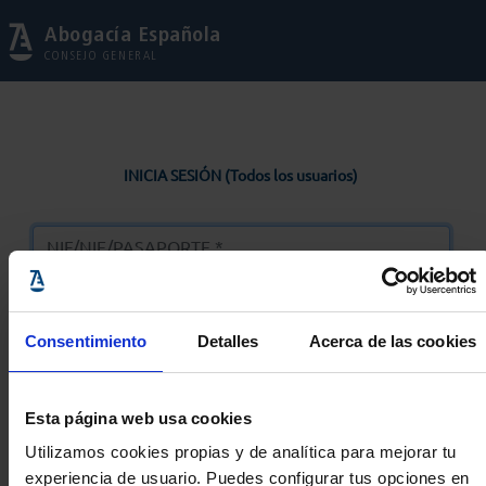
Abogacía Española
CONSEJO GENERAL
INICIA SESIÓN (Todos los usuarios)
Consentimiento
Detalles
Acerca de las cookies
Entrar
Esta página web usa cookies
Solicitar Contraseña
Utilizamos cookies propias y de analítica para mejorar tu
experiencia de usuario. Puedes configurar tus opciones en