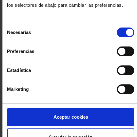
los selectores de abajo para cambiar las preferencias.
INICIA SESIÓN (Abogados y abogadas)
Selección
Accede con el carné colegial y tu firma electrónica ACA
Necesarias
de
Si es la primera vez que accedes al Sistema de Acceso Único de
consentimiento
la Abogacía recuerda que debes antes registrarte para aceptar
la política de privacidad y protección de datos a través de este
Preferencias
enlace, pulsando
aquí
Estadística
Entrar con ACA Plus
Marketing
¿No tienes cuenta?
Aceptar cookies
Regístrate