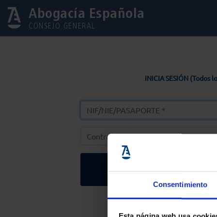
Abogacía Española
CONSEJO GENERAL
INICIA SESIÓN (Todos lo
Entrar
Consentimiento
Solicitar Contr
Esta página web usa cookie