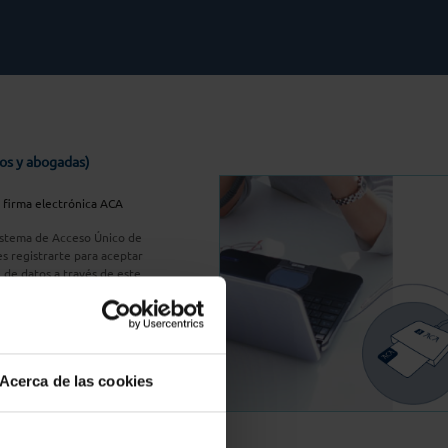
os y abogadas)
u firma electrónica ACA
Sistema de Acceso Único de
s registrarte para aceptar
n de datos a través de este
do
aquí
A Plus
Acerca de las cookies