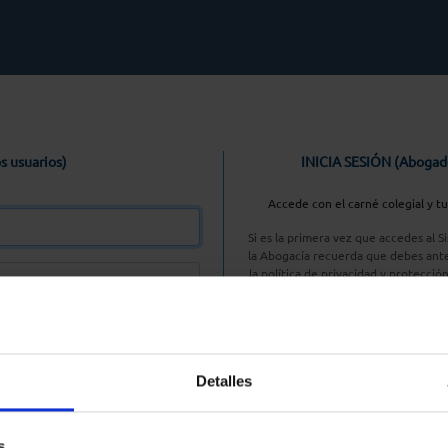
s usuarios)
INICIA SESIÓN (Abogad
Accede con el carné colegial y t
Si es la primera vez que accedes al 
la Abogacía recuerda que debes ante
la política de privacidad y protecció
enlace, pulsan
Entrar con AC
Detalles
aseña
s