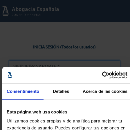
Abogacía Española
CONSEJO GENERAL
INICIA SESIÓN (Todos los usuarios)
Consentimiento
Detalles
Acerca de las cookies
Entrar
Esta página web usa cookies
Solicitar Contraseña
Utilizamos cookies propias y de analítica para mejorar tu
experiencia de usuario. Puedes configurar tus opciones en