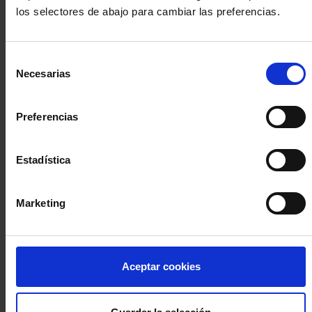
los selectores de abajo para cambiar las preferencias.
INICIA SESIÓN (Abogados y abogadas)
Selección
Accede con el carné colegial y tu firma electrónica ACA
Necesarias
de
Si es la primera vez que accedes al Sistema de Acceso Único de
consentimiento
la Abogacía recuerda que debes antes registrarte para aceptar
la política de privacidad y protección de datos a través de este
Preferencias
enlace, pulsando
aquí
Estadística
Entrar con ACA Plus
Marketing
¿No tienes cuenta?
Aceptar cookies
Regístrate