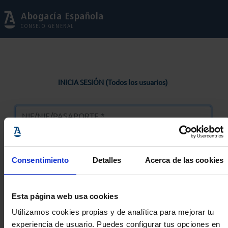
Abogacía Española
CONSEJO GENERAL
INICIA SESIÓN (Todos los usuarios)
Consentimiento
Detalles
Acerca de las cookies
Entrar
Esta página web usa cookies
Solicitar Contraseña
Utilizamos cookies propias y de analítica para mejorar tu
experiencia de usuario. Puedes configurar tus opciones en