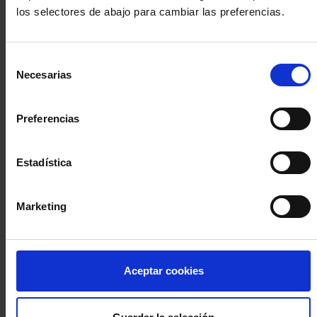
los selectores de abajo para cambiar las preferencias.
INICIA SESIÓN (Abogados y abogadas)
Selección
Accede con el carné colegial y tu firma electrónica ACA
Necesarias
de
Si es la primera vez que accedes al Sistema de Acceso Único de
consentimiento
la Abogacía recuerda que debes antes registrarte para aceptar
la política de privacidad y protección de datos a través de este
Preferencias
enlace, pulsando
aquí
Estadística
Entrar con ACA Plus
Marketing
¿No tienes cuenta?
Aceptar cookies
Regístrate