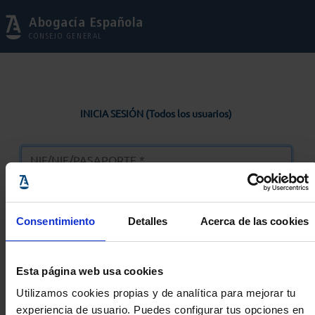
Abogacía Española
CONSEJO GENERAL
INICIA SESIÓN (Todos los usuarios)
Consentimiento
Detalles
Acerca de las cookies
Entrar
Esta página web usa cookies
Solicitar Contraseña
Utilizamos cookies propias y de analítica para mejorar tu
experiencia de usuario. Puedes configurar tus opciones en