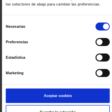
los selectores de abajo para cambiar las preferencias.
INICIA SESIÓN (Abogados y abogadas)
Selección
Accede con el carné colegial y tu firma electrónica ACA
Necesarias
de
Si es la primera vez que accedes al Sistema de Acceso Único de
consentimiento
la Abogacía recuerda que debes antes registrarte para aceptar
la política de privacidad y protección de datos a través de este
Preferencias
enlace, pulsando
aquí
Estadística
Entrar con ACA Plus
Marketing
¿No tienes cuenta?
Aceptar cookies
Regístrate