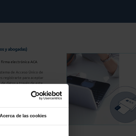
os y abogadas)
u firma electrónica ACA
Sistema de Acceso Único de
s registrarte para aceptar
n de datos a través de este
do
aquí
A Plus
Acerca de las cookies