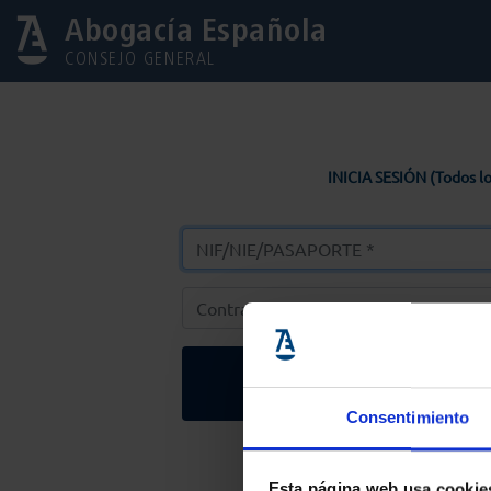
Abogacía Española
CONSEJO GENERAL
INICIA SESIÓN (Todos lo
Entrar
Consentimiento
Solicitar Contr
Esta página web usa cookie