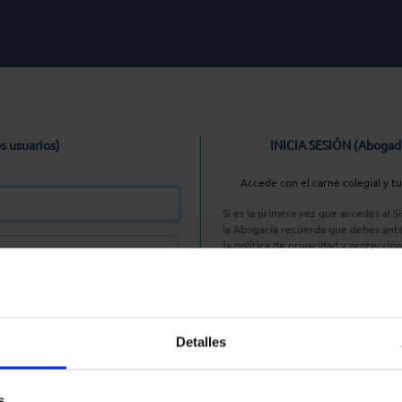
s usuarios)
INICIA SESIÓN (Abogad
Accede con el carné colegial y t
Si es la primera vez que accedes al 
la Abogacía recuerda que debes ante
la política de privacidad y protecció
enlace, pulsan
Entrar con AC
Detalles
aseña
s