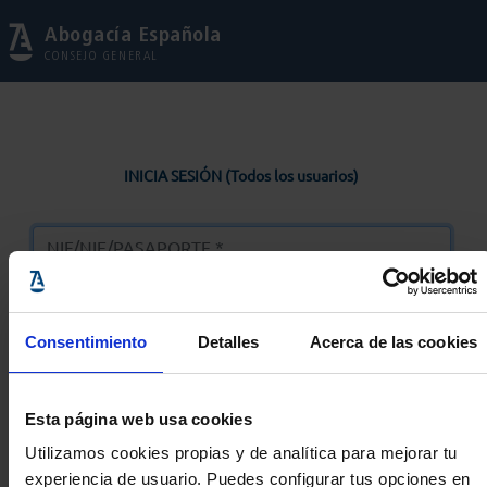
Abogacía Española
CONSEJO GENERAL
INICIA SESIÓN (Todos los usuarios)
Consentimiento
Detalles
Acerca de las cookies
Entrar
Esta página web usa cookies
Solicitar Contraseña
Utilizamos cookies propias y de analítica para mejorar tu
experiencia de usuario. Puedes configurar tus opciones en