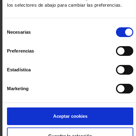
los selectores de abajo para cambiar las preferencias.
INICIA SESIÓN (Abogados y abogadas)
Selección
Accede con el carné colegial y tu firma electrónica ACA
Necesarias
de
Si es la primera vez que accedes al Sistema de Acceso Único de
consentimiento
la Abogacía recuerda que debes antes registrarte para aceptar
la política de privacidad y protección de datos a través de este
Preferencias
enlace, pulsando
aquí
Estadística
Entrar con ACA Plus
Marketing
¿No tienes cuenta?
Aceptar cookies
Regístrate