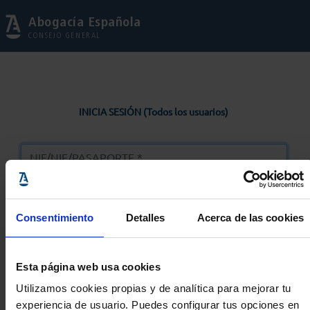
Abogacía Española
CONSEJO GENERAL
INICIA SESIÓN (Todos los usuarios)
Consentimiento
Detalles
Acerca de las cookies
Entrar
Esta página web usa cookies
Solicitar Contraseña
Utilizamos cookies propias y de analítica para mejorar tu
experiencia de usuario. Puedes configurar tus opciones en