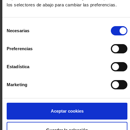
los selectores de abajo para cambiar las preferencias.
INICIA SESIÓN (Abogados y abogadas)
Selección
Accede con el carné colegial y tu firma electrónica ACA
Necesarias
de
Si es la primera vez que accedes al Sistema de Acceso Único de
consentimiento
la Abogacía recuerda que debes antes registrarte para aceptar
la política de privacidad y protección de datos a través de este
Preferencias
enlace, pulsando
aquí
Estadística
Entrar con ACA Plus
Marketing
¿No tienes cuenta?
Aceptar cookies
Regístrate