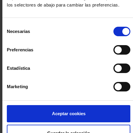
los selectores de abajo para cambiar las preferencias.
INICIA SESIÓN (Abogados y abogadas)
Selección
Accede con el carné colegial y tu firma electrónica ACA
Necesarias
de
Si es la primera vez que accedes al Sistema de Acceso Único de
consentimiento
la Abogacía recuerda que debes antes registrarte para aceptar
la política de privacidad y protección de datos a través de este
Preferencias
enlace, pulsando
aquí
Estadística
Entrar con ACA Plus
Marketing
¿No tienes cuenta?
Aceptar cookies
Regístrate