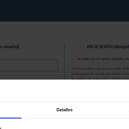
s usuarios)
INICIA SESIÓN (Abogad
Accede con el carné colegial y t
Si es la primera vez que accedes al 
la Abogacía recuerda que debes ante
la política de privacidad y protecció
enlace, pulsan
Entrar con AC
Detalles
aseña
s