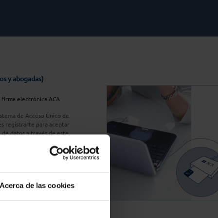
os y abogadas)
u firma electrónica ACA
Sistema de Acceso Único de
s registrarte para aceptar
n de datos a través de este
do
aquí
A Plus
Acerca de las cookies