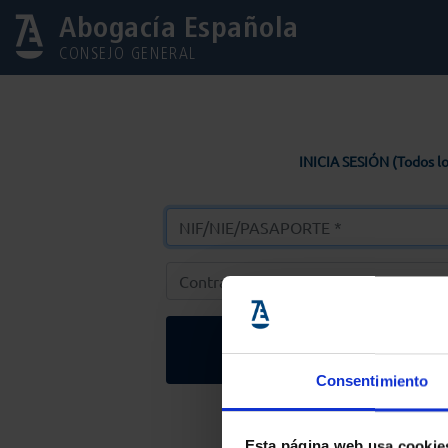
Abogacía Española
CONSEJO GENERAL
INICIA SESIÓN (Todos lo
Entrar
Consentimiento
Solicitar Contr
Esta página web usa cookie