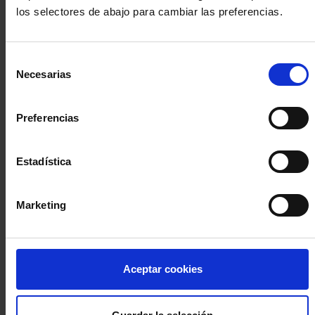
los selectores de abajo para cambiar las preferencias.
INICIA SESIÓN (Abogados y abogadas)
Selección
Accede con el carné colegial y tu firma electrónica ACA
Necesarias
de
Si es la primera vez que accedes al Sistema de Acceso Único de
consentimiento
la Abogacía recuerda que debes antes registrarte para aceptar
la política de privacidad y protección de datos a través de este
Preferencias
enlace, pulsando
aquí
Estadística
Entrar con ACA Plus
Marketing
¿No tienes cuenta?
Aceptar cookies
Regístrate