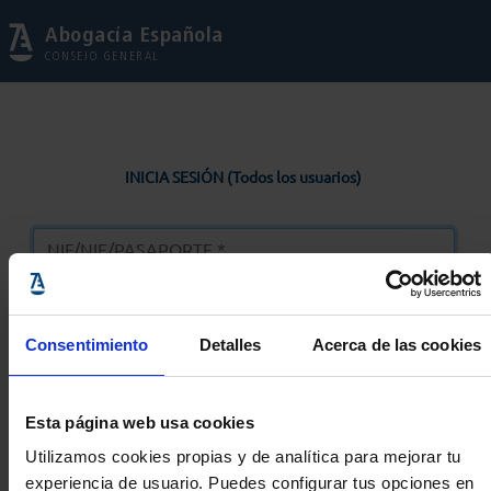
Abogacía Española
CONSEJO GENERAL
INICIA SESIÓN (Todos los usuarios)
Consentimiento
Detalles
Acerca de las cookies
Entrar
Esta página web usa cookies
Solicitar Contraseña
Utilizamos cookies propias y de analítica para mejorar tu
experiencia de usuario. Puedes configurar tus opciones en