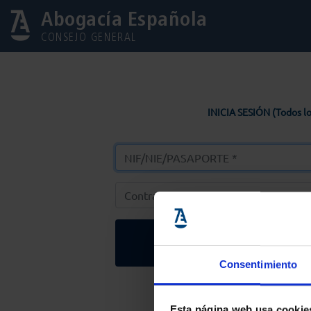
Abogacía Española
CONSEJO GENERAL
INICIA SESIÓN (Todos lo
Entrar
Consentimiento
Solicitar Contr
Esta página web usa cookie