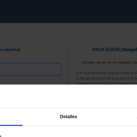
s usuarios)
INICIA SESIÓN (Abogad
Accede con el carné colegial y t
Si es la primera vez que accedes al 
la Abogacía recuerda que debes ante
la política de privacidad y protecció
enlace, pulsan
Entrar con AC
Detalles
aseña
s