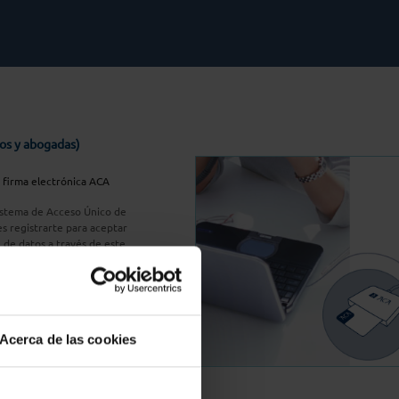
os y abogadas)
u firma electrónica ACA
Sistema de Acceso Único de
s registrarte para aceptar
n de datos a través de este
do
aquí
A Plus
Acerca de las cookies