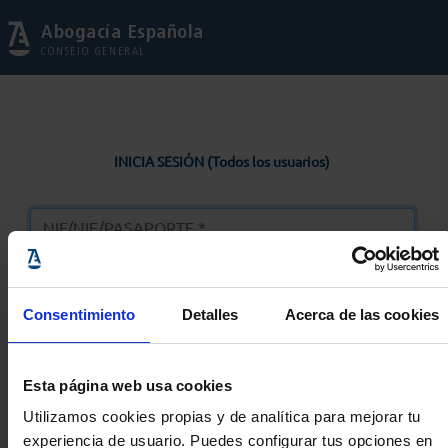
Abogacía Española
CONSEJO GENERAL
INICIA SESIÓN (Todos los usuarios)
Consentimiento
Detalles
Acerca de las cookies
Entrar
Esta página web usa cookies
Solicitar Contraseña
Utilizamos cookies propias y de analítica para mejorar tu
experiencia de usuario. Puedes configurar tus opciones en