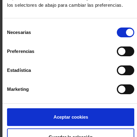
los selectores de abajo para cambiar las preferencias.
INICIA SESIÓN (Abogados y abogadas)
Selección
Accede con el carné colegial y tu firma electrónica ACA
Necesarias
de
Si es la primera vez que accedes al Sistema de Acceso Único de
consentimiento
la Abogacía recuerda que debes antes registrarte para aceptar
la política de privacidad y protección de datos a través de este
Preferencias
enlace, pulsando
aquí
Estadística
Entrar con ACA Plus
Marketing
¿No tienes cuenta?
Aceptar cookies
Regístrate