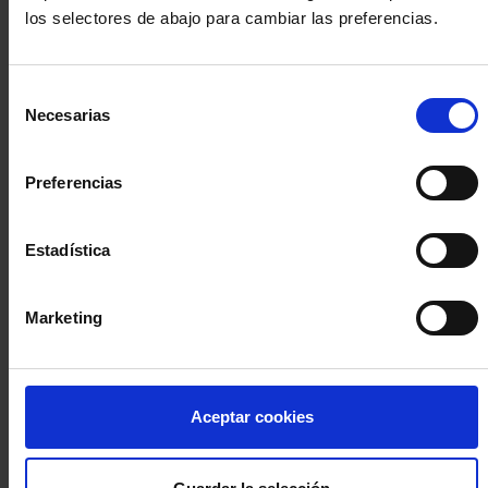
los selectores de abajo para cambiar las preferencias.
INICIA SESIÓN (Abogados y abogadas)
Selección
Accede con el carné colegial y tu firma electrónica ACA
Necesarias
de
Si es la primera vez que accedes al Sistema de Acceso Único de
consentimiento
la Abogacía recuerda que debes antes registrarte para aceptar
la política de privacidad y protección de datos a través de este
Preferencias
enlace, pulsando
aquí
Estadística
Entrar con ACA Plus
Marketing
¿No tienes cuenta?
Aceptar cookies
Regístrate