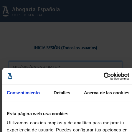
Abogacía Española
CONSEJO GENERAL
INICIA SESIÓN (Todos los usuarios)
Consentimiento
Detalles
Acerca de las cookies
Entrar
Esta página web usa cookies
Solicitar Contraseña
Utilizamos cookies propias y de analítica para mejorar tu
experiencia de usuario. Puedes configurar tus opciones en