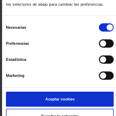
los selectores de abajo para cambiar las preferencias.
INICIA SESIÓN (Abogados y abogadas)
Selección
Accede con el carné colegial y tu firma electrónica ACA
Necesarias
de
Si es la primera vez que accedes al Sistema de Acceso Único de
consentimiento
la Abogacía recuerda que debes antes registrarte para aceptar
la política de privacidad y protección de datos a través de este
Preferencias
enlace, pulsando
aquí
Estadística
Entrar con ACA Plus
Marketing
¿No tienes cuenta?
Aceptar cookies
Regístrate