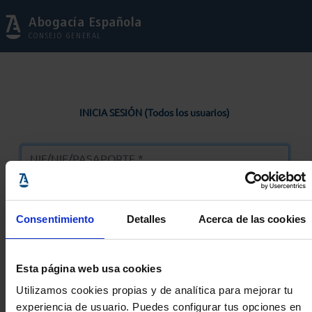
Abogacía Española
CONSEJO GENERAL
INICIA SESIÓN (Todos los usuarios)
Consentimiento
Detalles
Acerca de las cookies
Entrar
Esta página web usa cookies
Solicitar Contraseña
Utilizamos cookies propias y de analítica para mejorar tu
experiencia de usuario. Puedes configurar tus opciones en