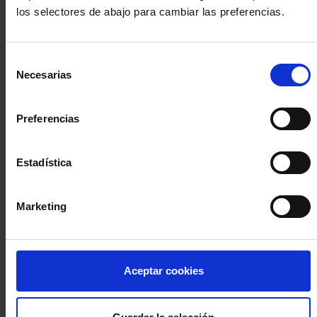
los selectores de abajo para cambiar las preferencias.
INICIA SESIÓN (Abogados y abogadas)
Selección
Accede con el carné colegial y tu firma electrónica ACA
Necesarias
de
Si es la primera vez que accedes al Sistema de Acceso Único de
consentimiento
la Abogacía recuerda que debes antes registrarte para aceptar
la política de privacidad y protección de datos a través de este
Preferencias
enlace, pulsando
aquí
Estadística
Entrar con ACA Plus
Marketing
¿No tienes cuenta?
Aceptar cookies
Regístrate