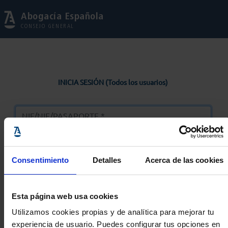
Abogacía Española
CONSEJO GENERAL
INICIA SESIÓN (Todos los usuarios)
Consentimiento
Detalles
Acerca de las cookies
Entrar
Esta página web usa cookies
Solicitar Contraseña
Utilizamos cookies propias y de analítica para mejorar tu
experiencia de usuario. Puedes configurar tus opciones en