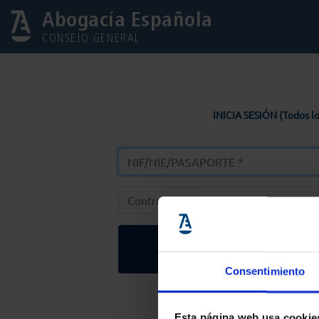
Abogacía Española
CONSEJO GENERAL
INICIA SESIÓN (Todos lo
Entrar
Consentimiento
Solicitar Contr
Esta página web usa cookie