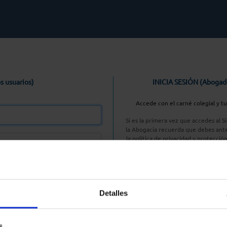
s usuarios)
INICIA SESIÓN (Abogad
Accede con el carné colegial y t
Si es la primera vez que accedes al 
la Abogacía recuerda que debes ante
la política de privacidad y protecció
enlace, pulsan
Entrar con AC
Detalles
aseña
s