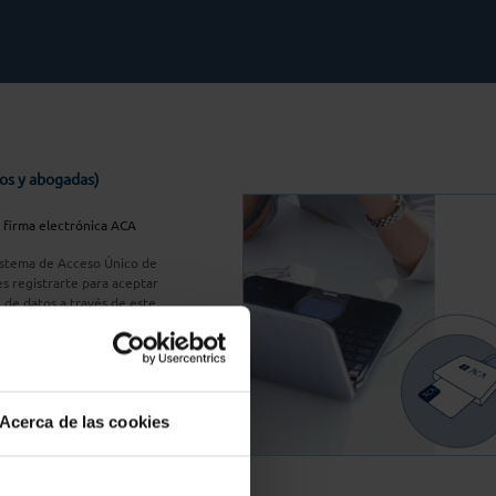
os y abogadas)
u firma electrónica ACA
Sistema de Acceso Único de
s registrarte para aceptar
n de datos a través de este
do
aquí
A Plus
Acerca de las cookies