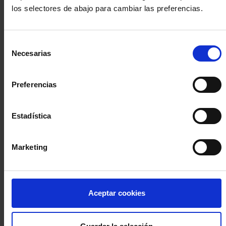
los selectores de abajo para cambiar las preferencias.
INICIA SESIÓN (Abogados y abogadas)
Selección
Accede con el carné colegial y tu firma electrónica ACA
Necesarias
de
Si es la primera vez que accedes al Sistema de Acceso Único de
consentimiento
la Abogacía recuerda que debes antes registrarte para aceptar
la política de privacidad y protección de datos a través de este
Preferencias
enlace, pulsando
aquí
Estadística
Entrar con ACA Plus
Marketing
¿No tienes cuenta?
Aceptar cookies
Regístrate