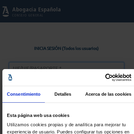
Abogacía Española
CONSEJO GENERAL
INICIA SESIÓN (Todos los usuarios)
Consentimiento
Detalles
Acerca de las cookies
Entrar
Esta página web usa cookies
Solicitar Contraseña
Utilizamos cookies propias y de analítica para mejorar tu
experiencia de usuario. Puedes configurar tus opciones en