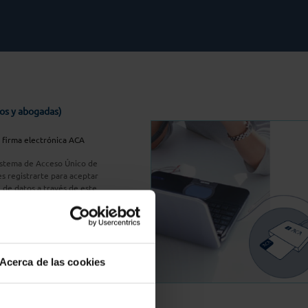
os y abogadas)
u firma electrónica ACA
Sistema de Acceso Único de
s registrarte para aceptar
n de datos a través de este
do
aquí
A Plus
Acerca de las cookies