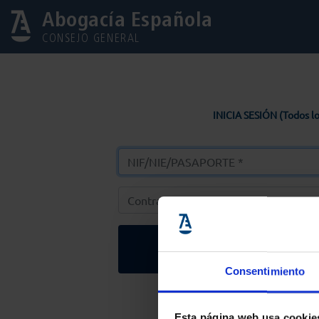
Abogacía Española
CONSEJO GENERAL
INICIA SESIÓN (Todos lo
Entrar
Consentimiento
Solicitar Contr
Esta página web usa cookie