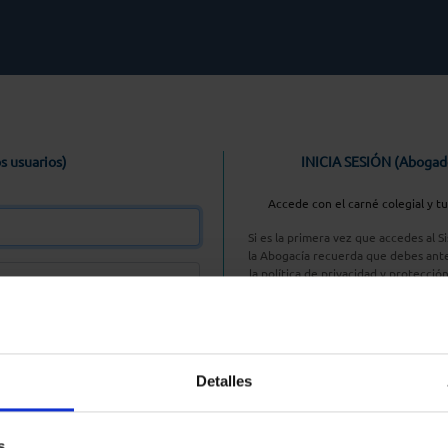
s usuarios)
INICIA SESIÓN (Abogad
Accede con el carné colegial y t
Si es la primera vez que accedes al 
la Abogacía recuerda que debes ante
la política de privacidad y protecció
enlace, pulsan
Entrar con AC
Detalles
aseña
s