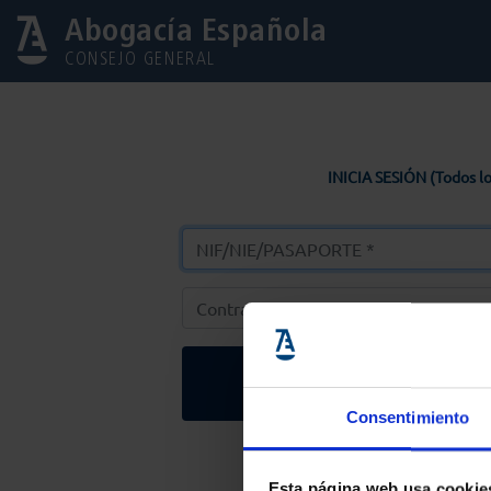
Abogacía Española
CONSEJO GENERAL
INICIA SESIÓN (Todos lo
Entrar
Consentimiento
Solicitar Contr
Esta página web usa cookie