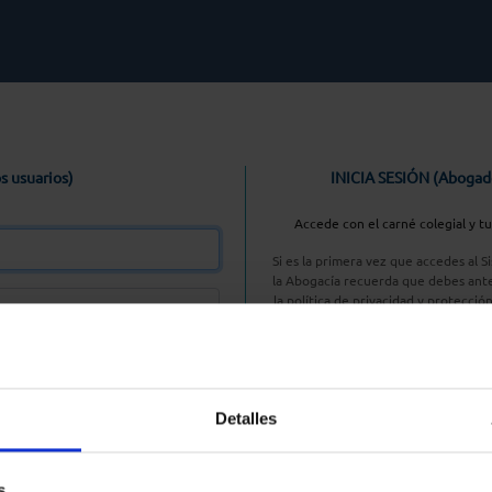
s usuarios)
INICIA SESIÓN (Abogad
Accede con el carné colegial y t
Si es la primera vez que accedes al 
la Abogacía recuerda que debes ante
la política de privacidad y protecció
enlace, pulsan
Entrar con AC
Detalles
aseña
s