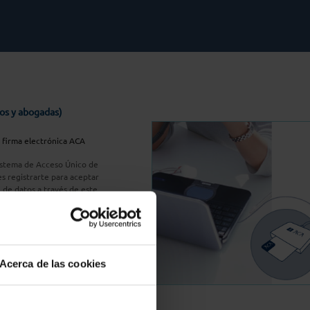
os y abogadas)
u firma electrónica ACA
Sistema de Acceso Único de
s registrarte para aceptar
n de datos a través de este
do
aquí
A Plus
Acerca de las cookies