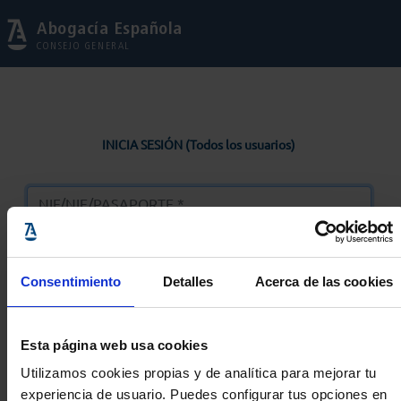
Abogacía Española
CONSEJO GENERAL
INICIA SESIÓN (Todos los usuarios)
Consentimiento
Detalles
Acerca de las cookies
Entrar
Esta página web usa cookies
Solicitar Contraseña
Utilizamos cookies propias y de analítica para mejorar tu
experiencia de usuario. Puedes configurar tus opciones en