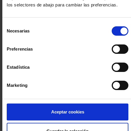
los selectores de abajo para cambiar las preferencias.
INICIA SESIÓN (Abogados y abogadas)
Selección
Accede con el carné colegial y tu firma electrónica ACA
Necesarias
de
Si es la primera vez que accedes al Sistema de Acceso Único de
consentimiento
la Abogacía recuerda que debes antes registrarte para aceptar
la política de privacidad y protección de datos a través de este
Preferencias
enlace, pulsando
aquí
Estadística
Entrar con ACA Plus
Marketing
¿No tienes cuenta?
Aceptar cookies
Regístrate