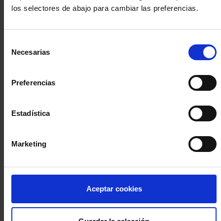
los selectores de abajo para cambiar las preferencias.
INICIA SESIÓN (Abogados y abogadas)
Selección
Accede con el carné colegial y tu firma electrónica ACA
Necesarias
de
Si es la primera vez que accedes al Sistema de Acceso Único de
consentimiento
la Abogacía recuerda que debes antes registrarte para aceptar
la política de privacidad y protección de datos a través de este
Preferencias
enlace, pulsando
aquí
Estadística
Entrar con ACA Plus
Marketing
¿No tienes cuenta?
Aceptar cookies
Regístrate