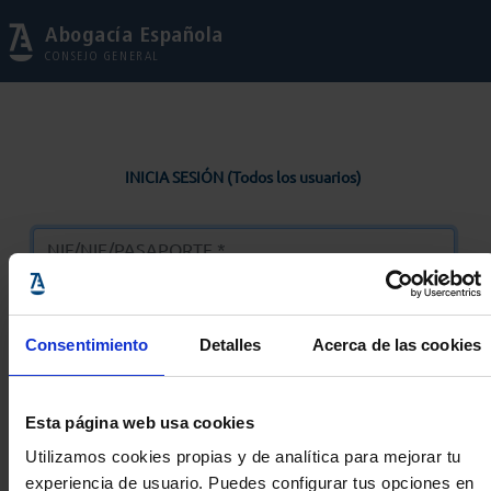
Abogacía Española
CONSEJO GENERAL
INICIA SESIÓN (Todos los usuarios)
Consentimiento
Detalles
Acerca de las cookies
Entrar
Esta página web usa cookies
Solicitar Contraseña
Utilizamos cookies propias y de analítica para mejorar tu
experiencia de usuario. Puedes configurar tus opciones en