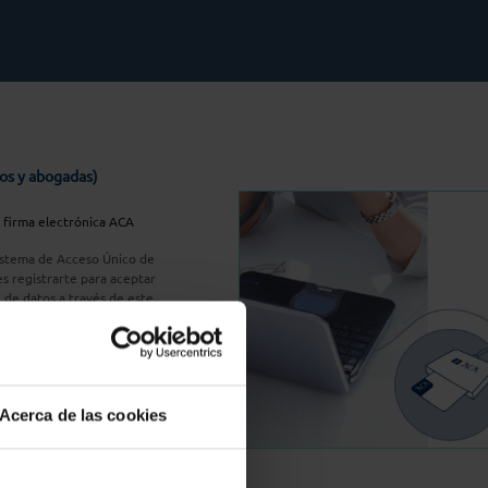
os y abogadas)
u firma electrónica ACA
Sistema de Acceso Único de
s registrarte para aceptar
n de datos a través de este
do
aquí
A Plus
Acerca de las cookies