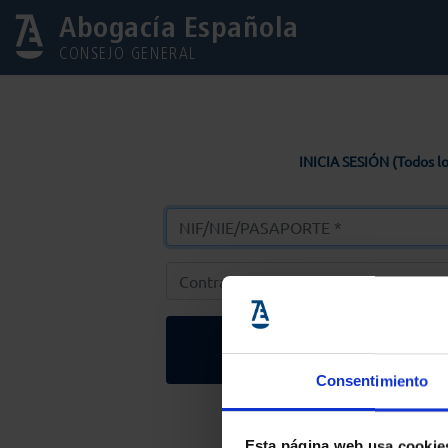
Abogacía Española
CONSEJO GENERAL
INICIA SESIÓN (Todos lo
Entrar
Consentimiento
Solicitar Contr
Esta página web usa cookie