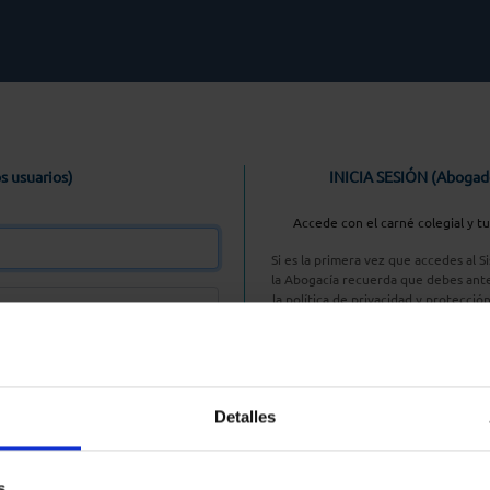
s usuarios)
INICIA SESIÓN (Abogad
Accede con el carné colegial y t
Si es la primera vez que accedes al 
la Abogacía recuerda que debes ante
la política de privacidad y protecció
enlace, pulsan
Entrar con AC
Detalles
aseña
s