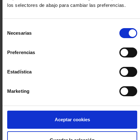
los selectores de abajo para cambiar las preferencias.
INICIA SESIÓN (Abogados y abogadas)
Selección
Accede con el carné colegial y tu firma electrónica ACA
Necesarias
de
Si es la primera vez que accedes al Sistema de Acceso Único de
consentimiento
la Abogacía recuerda que debes antes registrarte para aceptar
la política de privacidad y protección de datos a través de este
Preferencias
enlace, pulsando
aquí
Estadística
Entrar con ACA Plus
Marketing
¿No tienes cuenta?
Aceptar cookies
Regístrate