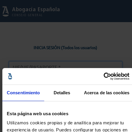
Abogacía Española
CONSEJO GENERAL
INICIA SESIÓN (Todos los usuarios)
Consentimiento
Detalles
Acerca de las cookies
Entrar
Esta página web usa cookies
Solicitar Contraseña
Utilizamos cookies propias y de analítica para mejorar tu
experiencia de usuario. Puedes configurar tus opciones en