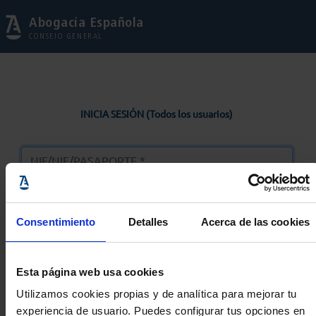
Abogacía Española
CONSEJO GENERAL
INICIA SESIÓN (Todos los usuarios)
Consentimiento
Detalles
Acerca de las cookies
Entrar
Esta página web usa cookies
Solicitar Contraseña
Utilizamos cookies propias y de analítica para mejorar tu
experiencia de usuario. Puedes configurar tus opciones en