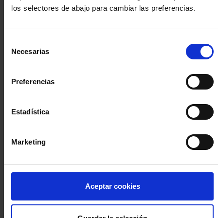
los selectores de abajo para cambiar las preferencias.
INICIA SESIÓN (Abogados y abogadas)
Selección
Accede con el carné colegial y tu firma electrónica ACA
Necesarias
de
Si es la primera vez que accedes al Sistema de Acceso Único de
consentimiento
la Abogacía recuerda que debes antes registrarte para aceptar
la política de privacidad y protección de datos a través de este
Preferencias
enlace, pulsando
aquí
Estadística
Entrar con ACA Plus
Marketing
¿No tienes cuenta?
Aceptar cookies
Regístrate