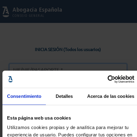
Abogacía Española
CONSEJO GENERAL
INICIA SESIÓN (Todos los usuarios)
Consentimiento
Detalles
Acerca de las cookies
Entrar
Esta página web usa cookies
Solicitar Contraseña
Utilizamos cookies propias y de analítica para mejorar tu
experiencia de usuario. Puedes configurar tus opciones en