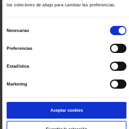
los selectores de abajo para cambiar las preferencias.
INICIA SESIÓN (Abogados y abogadas)
Selección
Accede con el carné colegial y tu firma electrónica ACA
Necesarias
de
Si es la primera vez que accedes al Sistema de Acceso Único de
consentimiento
la Abogacía recuerda que debes antes registrarte para aceptar
la política de privacidad y protección de datos a través de este
Preferencias
enlace, pulsando
aquí
Estadística
Entrar con ACA Plus
Marketing
¿No tienes cuenta?
Aceptar cookies
Regístrate