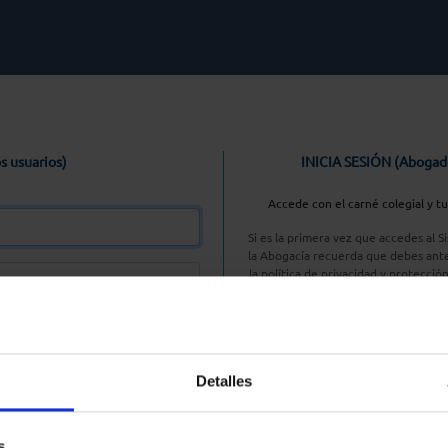
s usuarios)
INICIA SESIÓN (Abogad
Accede con el carné colegial y t
Si es la primera vez que accedes al 
la Abogacía recuerda que debes ante
la política de privacidad y protecció
enlace, pulsan
Entrar con AC
Detalles
aseña
s