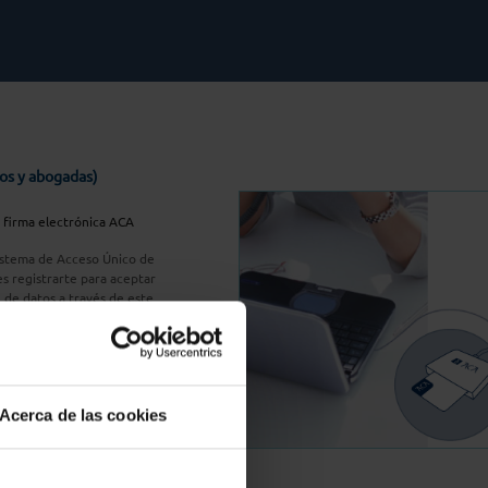
os y abogadas)
u firma electrónica ACA
Sistema de Acceso Único de
s registrarte para aceptar
n de datos a través de este
do
aquí
A Plus
Acerca de las cookies