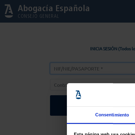
Abogacía Española
CONSEJO GENERAL
INICIA SESIÓN (Todos lo
Entrar
Consentimiento
Solicitar Contr
Esta página web usa cookie